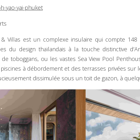
h-yao-yai-phuket
rts
 & Villas est un complexe insulaire qui compte 148 
ces du design thaïlandais à la touche distinctive d’
 de toboggans, ou les vastes Sea View Pool Penthouse
scines à débordement et des terrasses privées sur le t
tucieusement dissimulée sous un toit de gazon, à quel