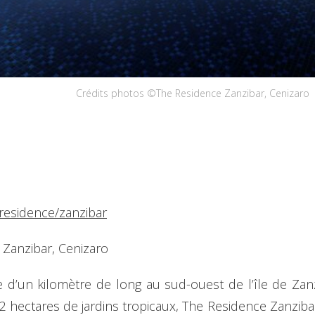
Crédits photos ©The Residence Zanzibar, Cenizaro
eresidence/zanzibar
Zanzibar, Cenizaro
d’un kilomètre de long au sud-ouest de l’île de Zanz
2 hectares de jardins tropicaux, The Residence Zanziba