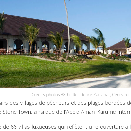
Crédits photos ©The Residence Zanzibar, Cenizaro
sins des villages de pêcheurs et des plages bordées de
e Stone Town, ainsi que de l’Abeid Amani Karume Interna
de 66 villas luxueuses qui reflètent une ouverture à l