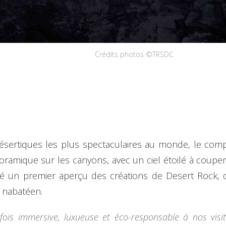
Crédits photos ©TRSDC
ésertiques les plus spectaculaires au monde, le comp
ramique sur les canyons, avec un ciel étoilé à couper 
 un premier aperçu des créations de Desert Rock, qu
ge nabatéen.
 fois immersive, luxueuse et éco-responsable à nos visi