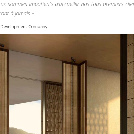
us sommes impatients d’accueillir nos tous premiers clien
ront à jamais »
.
a Development Company