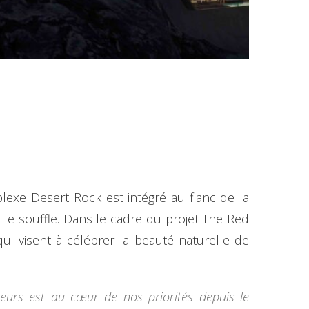
lexe Desert Rock est intégré au flanc de la
le souffle. Dans le cadre du projet The Red
i visent à célébrer la beauté naturelle de
teurs est au cœur de nos priorités depuis le