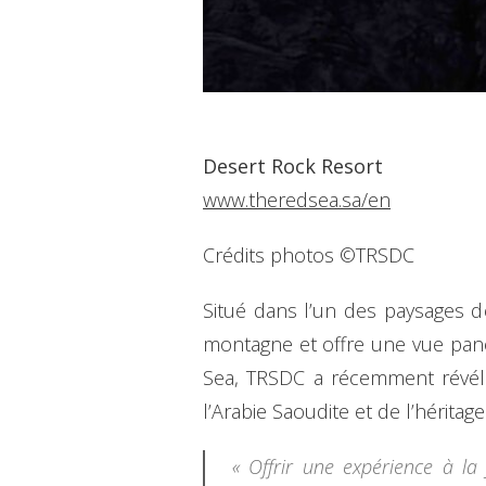
Desert Rock Resort
www.theredsea.sa/en
Crédits photos ©TRSDC
Situé dans l’un des paysages d
montagne et offre une vue pano
Sea, TRSDC a récemment révélé
l’Arabie Saoudite et de l’hérita
« Offrir une expérience à la