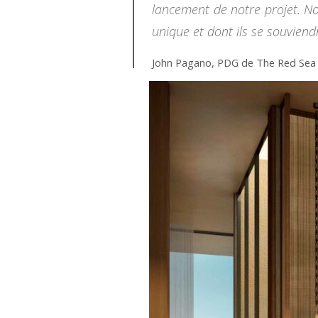
lancement de notre projet. No
unique et dont ils se souviend
John Pagano, PDG de The Red Se