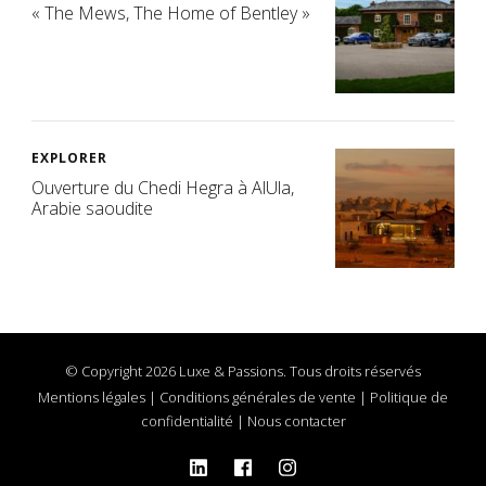
« The Mews, The Home of Bentley »
EXPLORER
Ouverture du Chedi Hegra à AlUla,
Arabie saoudite
© Copyright 2026 Luxe & Passions. Tous droits réservés
Mentions légales
|
Conditions générales de vente
|
Politique de
confidentialité
|
Nous contacter