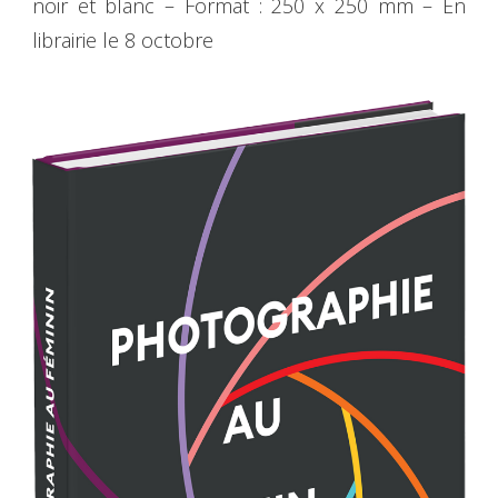
noir et blanc – Format : 250 x 250 mm – En
librairie le 8 octobre