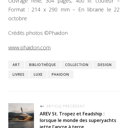
Ouvrage relié, 304 pages, 400 ill. couleur –
Format : 214 x 290 mm – En librairie le 22
octobre
Crédits photos ©Phaidon
www.phaidon.com
ART
BIBLIOTHÈQUE
COLLECTION
DESIGN
LIVRES
LUXE
PHAIDON
ARTICLE PRÉCÉDENT
AREV St. Tropez et Feadship :
lorsque le monde des superyachts
jette l'ancre à terre