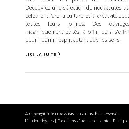
Découvrez une sélection de nouveautés qu
célèbrent l’art, la culture et la créativité sou
toutes leurs formes. Des ouvrage
magnifiquement édités, à offrir ou à s’offrir
pour nourrir l’esprit autant que les sens.
LIRE LA SUITE
© Copyright 2026 Luxe & Passions. Tous droits réservés
Mentions légales
|
Conditions générales de vente
|
Politique