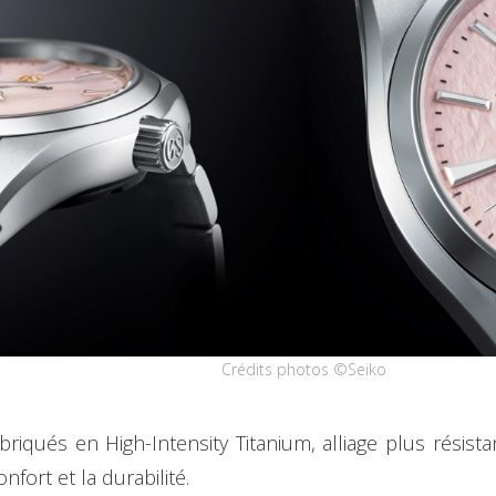
Crédits photos ©Seiko
abriqués en High-Intensity Titanium, alliage plus résist
nfort et la durabilité.