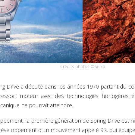
Crédits photos ©Seiko
g Drive a débuté dans les années 1970 partant du con
essort moteur avec des technologies horlogères él
anique ne pourrait atteindre.
ppement, la première génération de Spring Drive est né
éveloppement d’un mouvement appelé 9R, qui équipe a