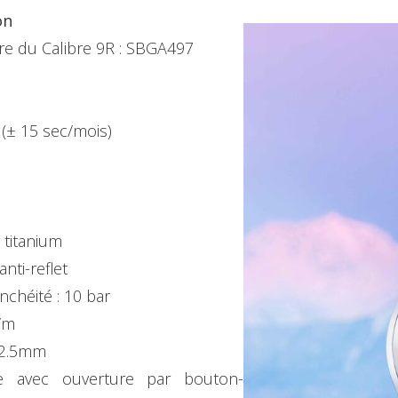
on
ire du Calibre 9R : SBGA497
 (± 15 sec/mois)
y titanium
nti-reflet
nchéité : 10 bar
/m
12.5mm
e avec ouverture par bouton-