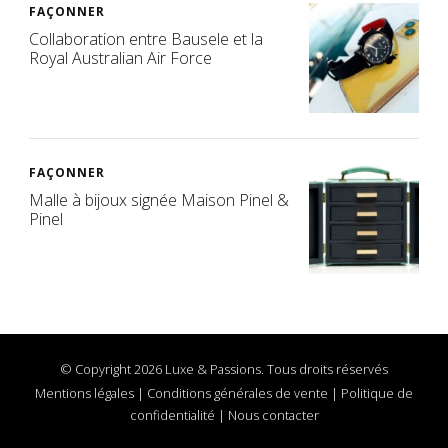
FAÇONNER
Collaboration entre Bausele et la
Royal Australian Air Force
FAÇONNER
Malle à bijoux signée Maison Pinel &
Pinel
© Copyright 2026 Luxe & Passions. Tous droits réservés
Mentions légales
|
Conditions générales de vente
|
Politique de
confidentialité
|
Nous contacter