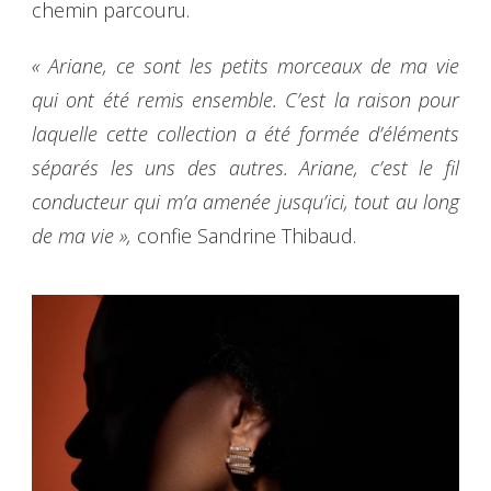
chemin parcouru.
« Ariane, ce sont les petits morceaux de ma vie
qui ont été remis ensemble. C’est la raison pour
laquelle cette collection a été formée d’éléments
séparés les uns des autres. Ariane, c’est le fil
conducteur qui m’a amenée jusqu’ici, tout au long
de ma vie »,
confie Sandrine Thibaud.