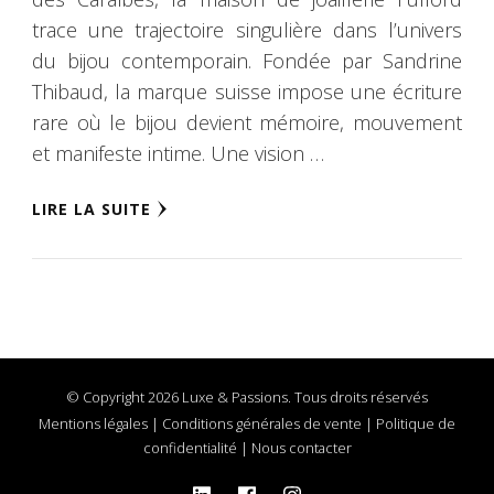
trace une trajectoire singulière dans l’univers
du bijou contemporain. Fondée par Sandrine
Thibaud, la marque suisse impose une écriture
rare où le bijou devient mémoire, mouvement
et manifeste intime. Une vision …
LIRE LA SUITE
© Copyright 2026 Luxe & Passions. Tous droits réservés
Mentions légales
|
Conditions générales de vente
|
Politique de
confidentialité
|
Nous contacter