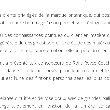
s clients privilégiés de la marque britannique, qui p
itait rendre hommage “à son père et son héritage familia
su des connaissances pointues du client en matière de
e générale du design est sobre ; une étude des matériau
l et à forte résonance émotionnelle au père du client.
ent a présenté aux concepteurs de Rolls-Royce Coach
nt dans sa collection privée pour leur couleur et le
 qui est l’une des finitions personnalisées les plus 
élange d’huître et de rose doux, avec de grandes pail
ange subtilement en fonction de la lumière. Le c