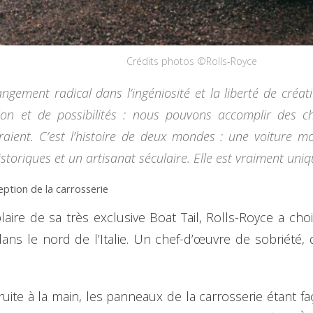
Crédits photos ©Rolls-Royce
ngement radical dans l’ingéniosité et la liberté de créat
on et de possibilités : nous pouvons accomplir des c
diraient. C’est l’histoire de deux mondes : une voiture
storiques et un artisanat séculaire. Elle est vraiment uni
eption de la carrosserie
ire de sa très exclusive Boat Tail, Rolls-Royce a chois
ans le nord de l’Italie. Un chef-d’œuvre de sobriété, 
ruite à la main, les panneaux de la carrosserie étant f