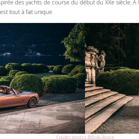
inspirée des yachts de course du début du XXe siècle. À
t tout à fait unique.
Crédits photos ©Rolls-Royce