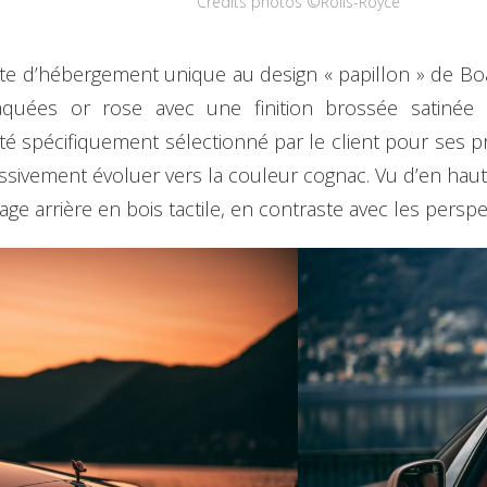
Crédits photos ©Rolls-Royce
suite d’hébergement unique au design « papillon » de Bo
aquées or rose avec une finition brossée satinée
té spécifiquement sélectionné par le client pour ses pr
ssivement évoluer vers la couleur cognac. Vu d’en haut,
age arrière en bois tactile, en contraste avec les perspec