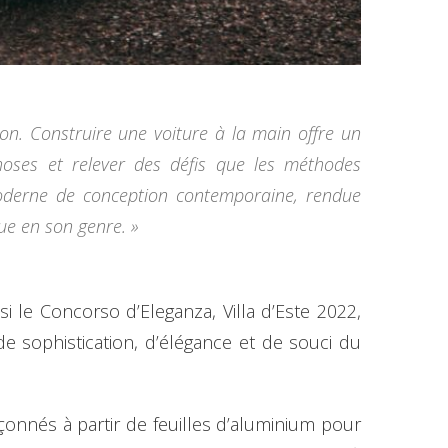
ion. Construire une voiture à la main offre un
hoses et relever des défis que les méthodes
 moderne de conception contemporaine, rendue
que en son genre. »
i le Concorso d’Eleganza, Villa d’Este 2022,
de sophistication, d’élégance et de souci du
açonnés à partir de feuilles d’aluminium pour