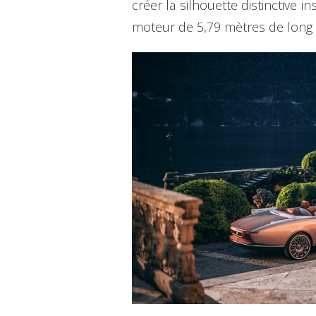
créer la silhouette distinctive 
moteur de 5,79 mètres de long es