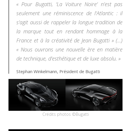
« Pour Bugatti, ‘La Voiture Noire’ n’est pas
seulement une réminiscence de l’Atlantic : il
s’agit aussi de rappeler la longue tradition de
la marque tout en rendant hommage à la
France et à la créativité de Jean Bugatti »
(…)
« Nous ouvrons une nouvelle ère en matière
de technique, d’esthétique et de luxe absolu. »
Stephan Winkelmann, Président de Bugatti
Crédits photos ©Bugatti