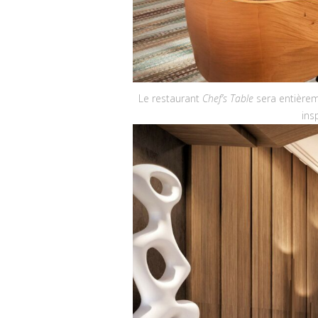
Le restaurant
Chef’s Table
sera entièrem
ins