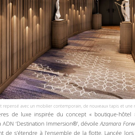
t repensé avec un mobilier contemporain, de nouveaux tapis et une
ères de luxe inspirée du concept « boutique-hôtel 
n ADN ‘Destination Immersion®’, dévoile
Azamara Forw
t de s’étendre à l’ensemble de la flotte. Lancée lor