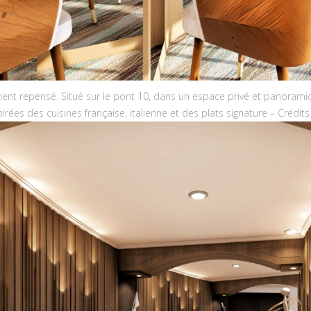
ent repensé. Situé sur le pont 10, dans un espace privé et panorami
pirées des cuisines française, italienne et des plats signature – Cré