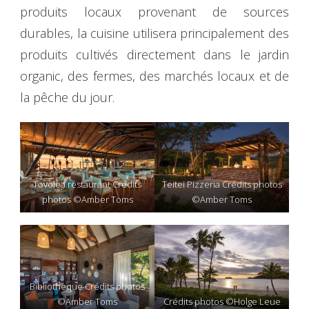
produits locaux provenant de sources
durables, la cuisine utilisera principalement des
produits cultivés directement dans le jardin
organic, des fermes, des marchés locaux et de
la pêche du jour.
Tovolea restaurant Crédits
Teitei Pizzeria Crédits photos
photos ©Amber Toms
©Amber Toms
Bibliothèque Crédits photos
©Amber Toms
Crédits photos ©Holge Leue