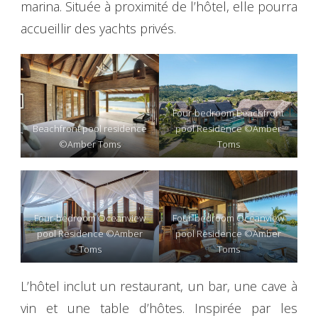
marina. Située à proximité de l’hôtel, elle pourra
accueillir des yachts privés.
Four-bedroom Beachfront
Beachfront pool residence
pool Residence ©Amber
©Amber Toms
Toms
Four-bedroom Oceanview
Four-bedroom Oceanview
pool Residence ©Amber
pool Residence ©Amber
Toms
Toms
L’hôtel inclut un restaurant, un bar, une cave à
vin et une table d’hôtes. Inspirée par les