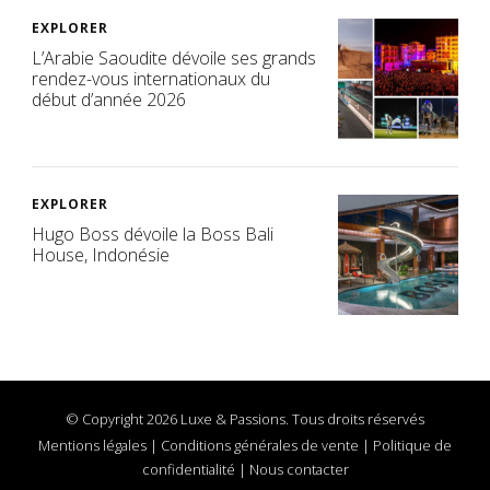
EXPLORER
L’Arabie Saoudite dévoile ses grands
rendez-vous internationaux du
début d’année 2026
EXPLORER
Hugo Boss dévoile la Boss Bali
House, Indonésie
© Copyright 2026 Luxe & Passions. Tous droits réservés
Mentions légales
|
Conditions générales de vente
|
Politique de
confidentialité
|
Nous contacter