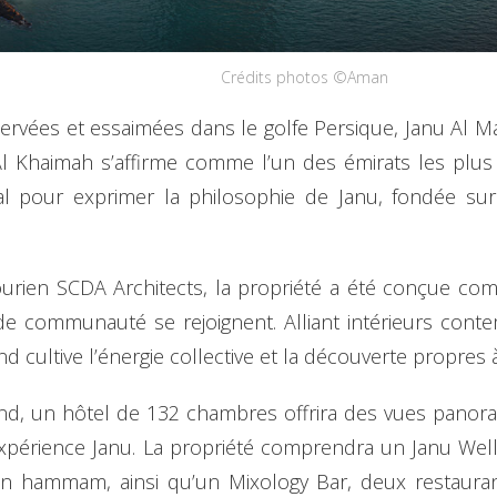
Crédits photos ©Aman
éservées et essaimées dans le golfe Persique, Janu Al M
Al Khaimah s’affirme comme l’un des émirats les plus
éal pour exprimer la philosophie de Janu, fondée su
ourien SCDA Architects, la propriété a été conçue co
it de communauté se rejoignent. Alliant intérieurs con
nd cultive l’énergie collective et la découverte propres
and, un hôtel de 132 chambres offrira des vues pano
expérience Janu. La propriété comprendra un Janu Wel
n hammam, ainsi qu’un Mixology Bar, deux restaurants