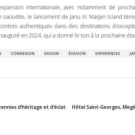
xpansion internationale, avec notamment de procha
e saoudite, le lancement de Janu Al Marjan Island té
ntres authentiques dans des destinations d’exceptio
 inauguré en 2024, qui a donné le ton à la prochaine é
N
CONNEXION
DESIGN
ÉVASION
EXPERIENCES
JA
cennies d’héritage et d’éclat
Hôtel Saint-Georges, Megèv