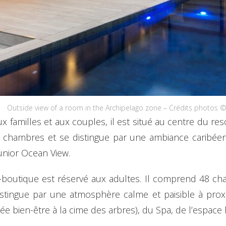
Outside view of a room in the Archipelago zone – Crédits pho
 familles et aux couples, il est situé au centre du reso
11 chambres et se distingue par une ambiance caribéen
unior Ocean View.
-boutique est réservé aux adultes. Il comprend 48 cha
tingue par une atmosphère calme et paisible à proxim
e bien-être à la cime des arbres), du Spa, de l’espace 