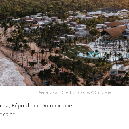
Aerial view – Crédits photos ©Club Med
lda, République Dominicaine
icaine