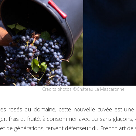
Crédits photos ©Château La Mascaronne
des rosés du domaine, cette nouvelle cuvée est une i
r, frais et fruité, à consommer avec ou sans glaçons, 
 de générations, fervent défenseur du French art de v