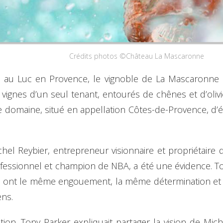
Crédits photos ©Château La Mascaronne
 au Luc en Provence, le vignoble de La Mascaronne 
vignes d’un seul tenant, entourés de chênes et d’olivi
e domaine, situé en appellation Côtes-de-Provence, d’
hel Reybier, entrepreneur visionnaire et propriétair
ofessionnel et champion de NBA, a été une évidence.
e et ont le même engouement, la même détermination et 
ens.
ion, Tony Parker expliquait partager la vision de Mich