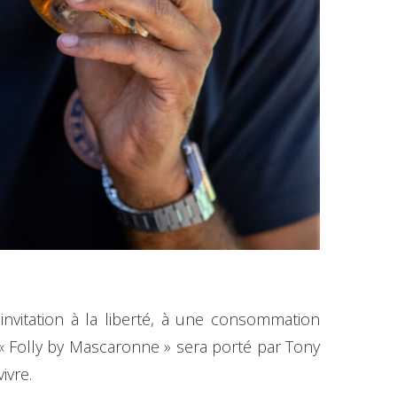
nvitation à la liberté, à une consommation
« Folly by Mascaronne » sera porté par Tony
ivre.