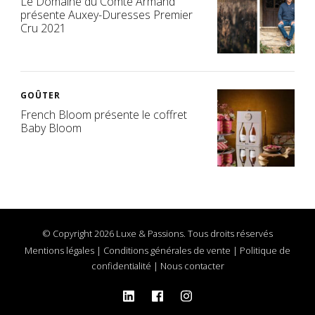
Le Domaine du Comte Armand
présente Auxey-Duresses Premier
Cru 2021
GOÛTER
French Bloom présente le coffret
Baby Bloom
© Copyright 2026 Luxe & Passions. Tous droits réservés
Mentions légales
|
Conditions générales de vente
|
Politique de
confidentialité
|
Nous contacter