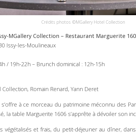
Crédits photos ©MGallery Hotel Collection
sy-MGallery Collection – Restaurant Marguerite 16
30 Issy-les-Moulineaux
4h / 19h-22h – Brunch dominical : 12h-15h
 Collection, Romain Renard, Yann Deret
i s’offre à ce morceau du patrimoine méconnu des Paris
, la table Marguerite 1606 s’apprête à dévoiler son inc
 végétalisés et frais, du petit-déjeuner au dîner, da