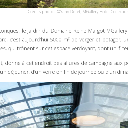
Crédits photos ©Yann Deret, MGallery Hotel Collectio
riques, le jardin du Domaine Reine Margot-MGallery 
tare, c’est aujourd’hui 5000 m² de verger et potager, 
ues, qui trônent sur cet espace verdoyant, dont un if ce
nt, donne à cet endroit des allures de campagne aux p
’un déjeuner, d’un verre en fin de journée ou d’un dima