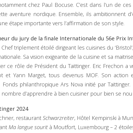
notamment chez Paul Bocuse. C’est dans l’un de ces 
 cette aventure nordique. Ensemble, ils ambitionnent d
ne étape importante vers l’affirmation de son style.
eur du jury de la finale Internationale du 56e Prix I
 Chef triplement étoilé dirigeant les cuisines du ‘Bristol
nationale. Sa vision exigeante de la cuisine et sa mait
pter ce rôle de Président du Taittinger. Eric Frechon a v
lot et Yann Marget, tous devenus MOF. Son action en
onds philanthropique Ars Nova initié par Taittinger.
 nombre d’apprendre à bien cuisiner pour bien se nourr
tinger 2024
echner, restaurant
Schwarzreiter
, Hôtel Kempinski à Mun
rant
Ma langue sourit
à Moutfort, Luxembourg – 2 étoile