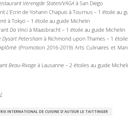
restaurant
Verenigde Staten/VAGA
à San Diego
ant
L’Ecrin
de Yohann Chapuis à Tournus – 1 étoile au g
ent
à Tokyo – 1 étoile au guide Michelin
urant
Da Vinci
à Maasbracht – 1 étoile au guide Michelin
e Dysart Petersham
à Richmond upon Thames – 1 étoile 
plômé (Promotion 2016-2019) Arts Culinaires et Manag
rant
Beau-Rivage
à Lausanne – 2 étoiles au guide Michel
r/
PRIX INTERNATIONAL DE CUISINE D'AUTEUR LE TAITTINGER