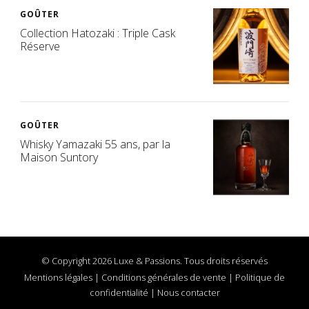
GOÛTER
Collection Hatozaki : Triple Cask
Réserve
GOÛTER
Whisky Yamazaki 55 ans, par la
Maison Suntory
© Copyright 2026 Luxe & Passions. Tous droits réservés
Mentions légales
|
Conditions générales de vente
|
Politique de
confidentialité
|
Nous contacter