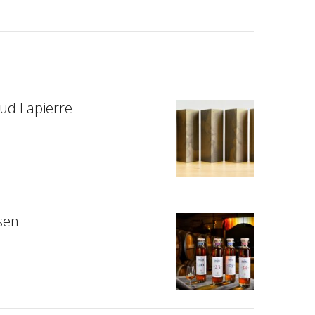
aud Lapierre
lsen