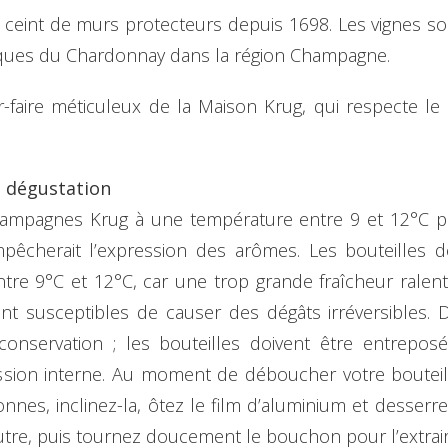
t ceint de murs protecteurs depuis 1698. Les vignes so
iques du Chardonnay dans la région Champagne.
r-faire méticuleux de la Maison Krug, qui respecte l
e dégustation
 Champagnes Krug à une température entre 9 et 12°C po
mpêcherait l’expression des arômes. Les bouteilles 
entre 9°C et 12°C, car une trop grande fraîcheur ralen
 susceptibles de causer des dégâts irréversibles. De
onservation ; les bouteilles doivent être entreposé
ression interne. Au moment de déboucher votre bouteill
sonnes, inclinez-la, ôtez le film d’aluminium et desse
autre, puis tournez doucement le bouchon pour l’extraire