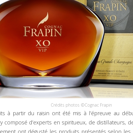
Crédits photos ©Cognac Frapin
its à partir du raisin ont été mis à l’épreuve au dé
y composé d’experts en spiritueux, de distillateurs, 
ement ont dégusté les produits présentés selon les cri