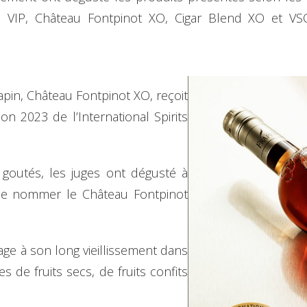
 VIP, Château Fontpinot XO, Cigar Blend XO et VSOP
apin, Château Fontpinot XO, reçoit
ion 2023 de l’International Spirits
 goutés, les juges ont dégusté à
t de nommer le Château Fontpinot
e à son long vieillissement dans
s de fruits secs, de fruits confits
.