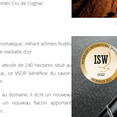
mier Cru de Cognac.
C
aromatique, mêlant arômes fruités
e médaille d’or.
viticole de 240 hectares situé au
c, ce VSOP bénéficie du savoir-
n.
illi au domaine, il écrit un nouveau
c un nouveau flacon apportant
ur…