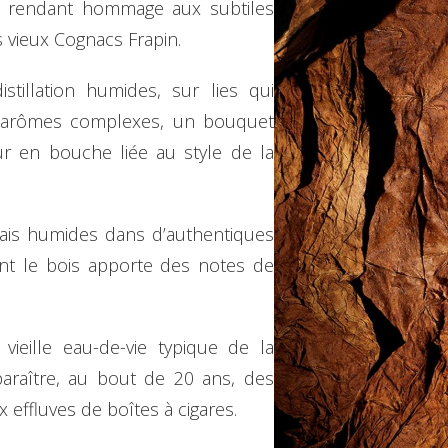
r, rendant hommage aux subtiles
 vieux Cognacs Frapin.
stillation humides, sur lies qui
 arômes complexes, un bouquet
r en bouche liée au style de la
chais humides dans d’authentiques
nt le bois apporte des notes de
 vieille eau-de-vie typique de la
araître, au bout de 20 ans, des
 effluves de boîtes à cigares.