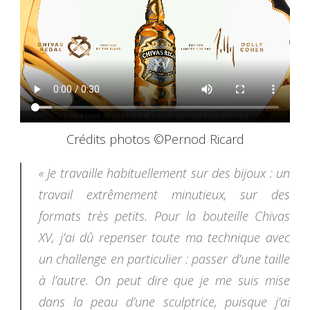
Crédits photos ©Pernod Ricard
« Je travaille habituellement sur des bijoux : un
travail extrêmement minutieux, sur des
formats très petits. Pour la bouteille Chivas
XV, j’ai dû repenser toute ma technique avec
un challenge en particulier : passer d’une taille
à l’autre. On peut dire que je me suis mise
dans la peau d’une sculptrice, puisque j’ai