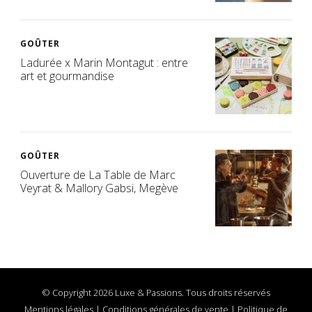
GOÛTER
Ladurée x Marin Montagut : entre
art et gourmandise
GOÛTER
Ouverture de La Table de Marc
Veyrat & Mallory Gabsi, Megève
© Copyright 2026 Luxe & Passions. Tous droits réservés
Mentions légales
|
Conditions générales de vente
|
Politique de