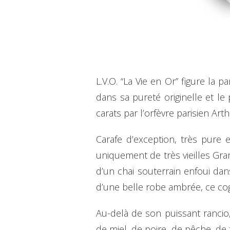
L.V.O. “La Vie en Or” figure la
dans sa pureté originelle et le 
carats par l’orfèvre parisien A
Carafe d’exception, très pure e
uniquement de très vieilles Gr
d’un chai souterrain enfoui da
d’une belle robe ambrée, ce co
Au-delà de son puissant rancio
de miel, de poire, de pêche, de