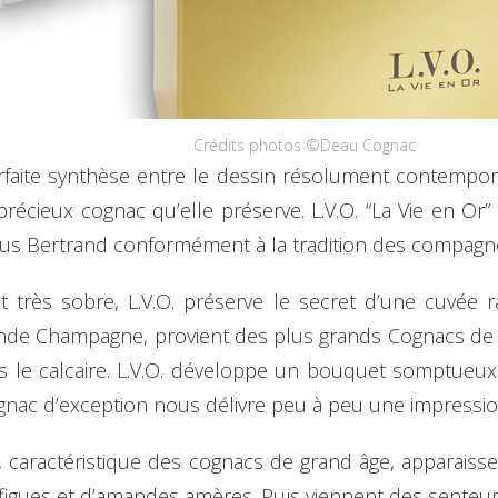
Crédits photos ©Deau Cognac
 parfaite synthèse entre le dessin résolument contempo
précieux cognac qu’elle préserve. L.V.O. “La Vie en Or” 
rthus Bertrand conformément à la tradition des compagn
t très sobre, L.V.O. préserve le secret d’une cuvée r
ande Champagne, provient des plus grands Cognacs de 
ns le calcaire. L.V.O. développe un bouquet somptueux 
gnac d’exception nous délivre peu à peu une impressi
, caractéristique des cognacs de grand âge, apparais
 figues et d’amandes amères. Puis viennent des senteurs