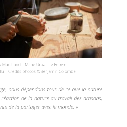
y Marchand – Marie Urban Le Febvre
ellu – Crédits photos ©Benjamin Colombel
blage, nous dépendons tous de ce que la nature
a réaction de la nature au travail des artisans,
ts de la partager avec le monde. »