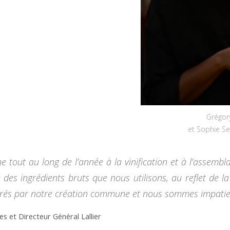
Grégor
et Sophie S
ne tout au long de l’année à la vinification et à l’assem
é des ingrédients bruts que nous utilisons, au reflet de l
pirés par notre création commune et nous sommes impatien
s et Directeur Général Lallier