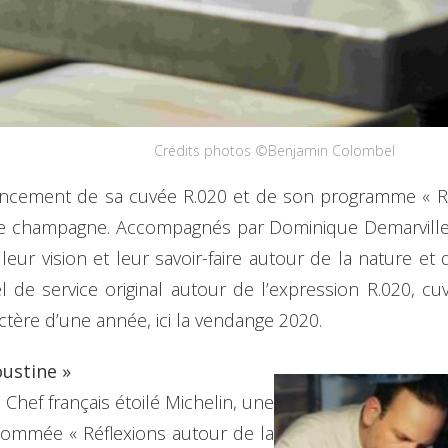
Crédits photos ©Benjamin Colombel
e lancement de sa cuvée R.020 et de son programme « Ré
de champagne. Accompagnés par Dominique Demarville, 
ur vision et leur savoir-faire autour de la nature et d
el de service original autour de l’expression R.020, c
actère d’une année, ici la vendange 2020.
oustine »
Chef français étoilé Michelin, une
nommée « Réflexions autour de la