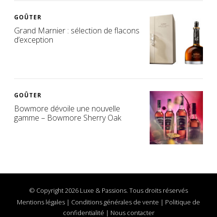
GOÛTER
Grand Marnier : sélection de flacons
d’exception
GOÛTER
Bowmore dévoile une nouvelle
gamme – Bowmore Sherry Oak
© Copyright 2026 Luxe & Passions. Tous droits réservés
Mentions légales
|
Conditions générales de vente
|
Politique de
confidentialité
|
Nous contacter