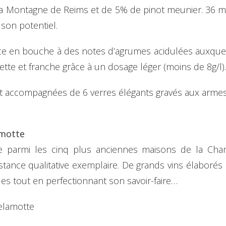
a Montagne de Reims et de 5% de pinot meunier. 36 mois
 son potentiel.
ace en bouche à des notes d’agrumes acidulées auxqu
nette et franche grâce à un dosage léger (moins de 8g/l).
ut accompagnées de 6 verres élégants gravés aux armes
vol
motte
e parmi les cinq plus anciennes maisons de la Cha
stance qualitative exemplaire. De grands vins élaboré
cles tout en perfectionnant son savoir-faire…
elamotte