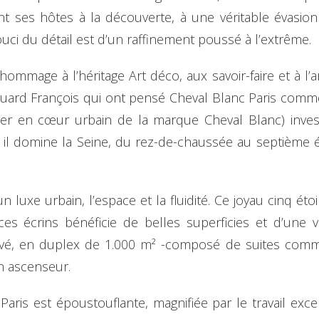
tant ses hôtes à la découverte, à une véritable évasion
ouci du détail est d’un raffinement poussé à l’extrême.
mmage à l’héritage Art déco, aux savoir-faire et à l’art
ouard François qui ont pensé Cheval Blanc Paris comm
er en cœur urbain de la marque Cheval Blanc) invest
il domine la Seine, du rez-de-chaussée au septième é
luxe urbain, l’espace et la fluidité. Ce joyau cinq ét
s écrins bénéficie de belles superficies et d’une vu
ivé, en duplex de 1.000 m² -composé de suites com
’un ascenseur.
aris est époustouflante, magnifiée par le travail exce