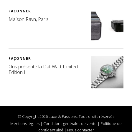
FAÇONNER
Maison Ravn, Paris
FAÇONNER
Oris présente la Dat Watt Limited
Edition II
© Copyright 2026 Luxe & Passions. Tous droits réservés
Mentions légales
|
Conditions générales de vente
|
Politique de
confidentialité
|
Nous contacter