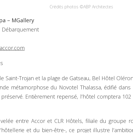
Crédits photos ©ABP Architectes
pa – MGallery
du Débarquement
.accor.com
es
de Saint-Trojan et la plage de Gatseau, Bel Hôtel Oléro
ofonde métamorphose du Novotel Thalassa, édifié dans l
et préservé. Entièrement repensé, l’hôtel comptera 102
uvelée entre Accor et CLR Hôtels, filiale du groupe 
l’hôtellerie et du bien-être-, ce projet illustre l’amb