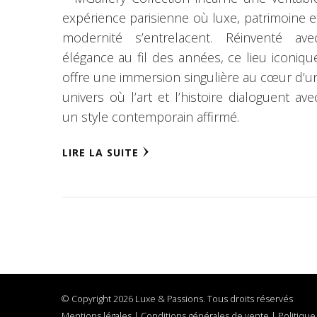
expérience parisienne où luxe, patrimoine e
modernité s’entrelacent. Réinventé ave
élégance au fil des années, ce lieu iconiqu
offre une immersion singulière au cœur d’u
univers où l’art et l’histoire dialoguent ave
un style contemporain affirmé.
LIRE LA SUITE
© Copyright 2026 Luxe & Passions. Tous droits réservés
Mentions légales
|
Conditions générales de vente
|
Politique