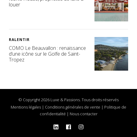
louer
RALENTIR
COMO Le Beauvallon : renaissance
d’une icône sur le Golfe de Saint-
Tropez
© Copyright 2026 Luxe & Passions. Tous droits réservés
Mentions légales
|
Conditions générales de vente
|
Politique de
confidentialité
|
Nous contacter