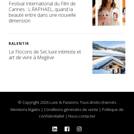
Festival International du Film de
Cannes : L.RAPHAEL, quand la
beauté entre dans une nouvelle
dimension
RALENTIR
Le Flocons de Sel, luxe intimiste et
art de vivre à Megève
© Copyright 2026 Luxe & Passions. Tous droits réservés
Mentions légales
|
Conditions générales de vente
|
Politique de
confidentialité
|
Nous contacter