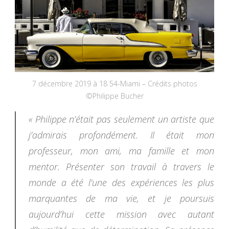
7 décembre 2019 à 18 54-Miami – Crédits photos
©Philippe Bucher
« Philippe n’était pas seulement un artiste que
j’admirais profondément. Il était mon
professeur, mon ami, ma famille et mon
mentor. Présenter son travail à travers le
monde a été l’une des expériences les plus
marquantes de ma vie, et je poursuis
aujourd’hui cette mission avec autant