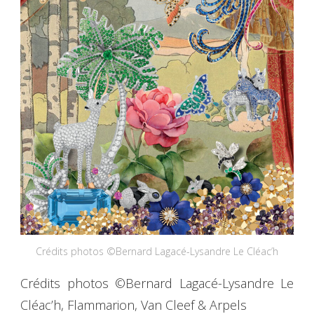
Crédits photos ©Bernard Lagacé-Lysandre Le Cléac’h
Crédits photos ©Bernard Lagacé-Lysandre Le
Cléac’h, Flammarion, Van Cleef & Arpels