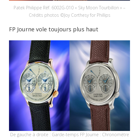
Patek Philippe Réf. 6002G-010 « Sky Moon Tourbillon » –
Crédits photos ©Joy Corthesy for Phillips
FP Journe vole toujours plus haut
De gauche à droite : Garde-temps FP Journe : Chronomètre