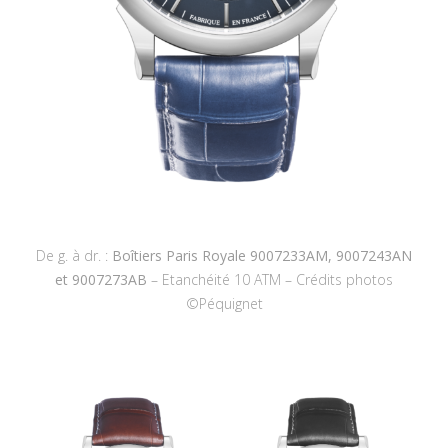
De g. à dr. :
Boîtiers Paris Royale 9007233AM, 9007243AN
et 9007273AB
– Etanchéité 10 ATM – Crédits photos
©Péquignet