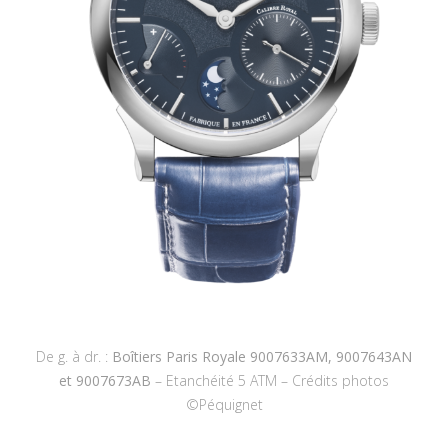
De g. à dr. :
Boîtiers Paris Royale 9007633AM, 9007643AN
et 9007673AB
– Etanchéité 5 ATM – Crédits photos
©Péquignet