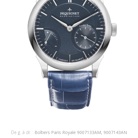
De g. à dr. :
Boîtiers Paris Royale 9007133AM, 9007143AN