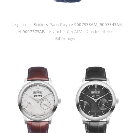
De g. à dr. :
Boîtiers Paris Royale 9007333AM, 9007343AN
et 9007373AB
– Etanchéité 5 ATM – Crédits photos
©Péquignet