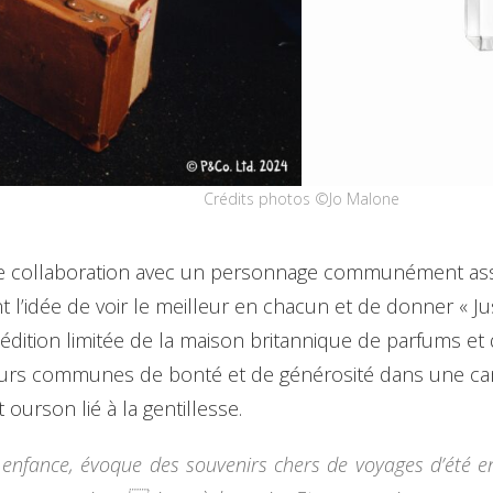
Crédits photos ©Jo Malone
ollaboration avec un personnage communément associé
l’idée de voir le meilleur en chacun et de donner « Jus
tion limitée de la maison britannique de parfums et d’a
valeurs communes de bonté et de générosité dans une 
 ourson lié à la gentillesse.
e enfance, évoque des souvenirs chers de voyages d’été e