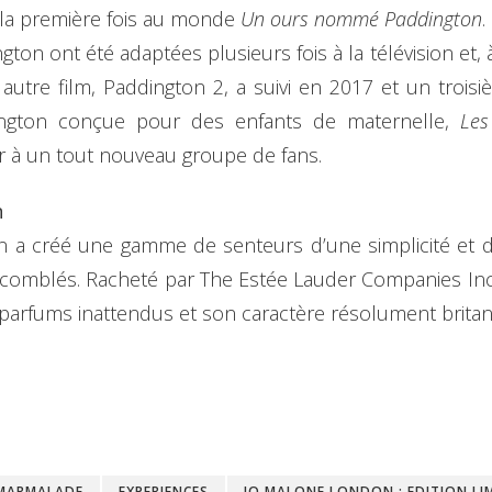
r la première fois au monde
Un ours nommé Paddington
.
ton ont été adaptées plusieurs fois à la télévision et, à
autre film, Paddington 2, a suivi en 2017 et un trois
dington conçue pour des enfants de maternelle,
Les
ir à un tout nouveau groupe de fans.
n
 a créé une gamme de senteurs d’une simplicité et d
 comblés. Racheté par The Estée Lauder Companies Inc
parfums inattendus et son caractère résolument britan
MARMALADE
EXPERIENCES
JO MALONE LONDON : EDITION L