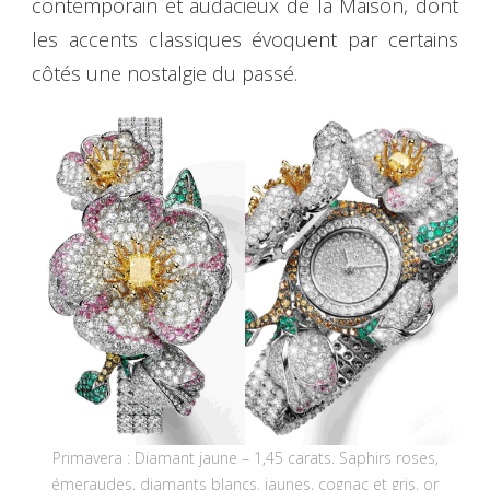
contemporain et audacieux de la Maison, dont
les accents classiques évoquent par certains
côtés une nostalgie du passé.
Primavera : Diamant jaune – 1,45 carats. Saphirs roses,
émeraudes, diamants blancs, jaunes, cognac et gris, or