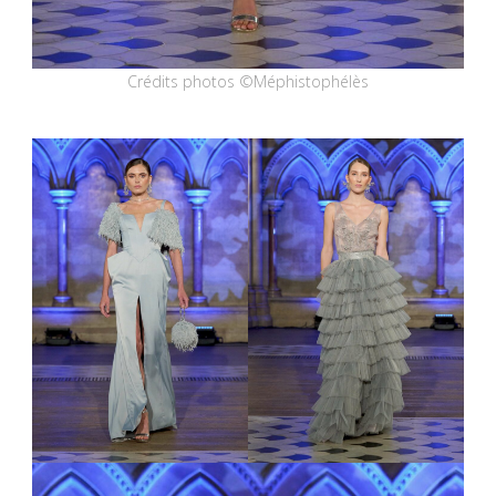
Crédits photos ©Méphistophélès