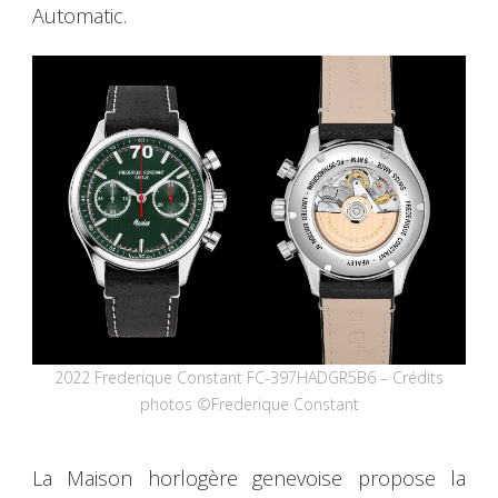
Automatic.
2022 Frederique Constant FC-397HADGR5B6 – Crédits
photos ©Frederique Constant
La Maison horlogère genevoise propose la