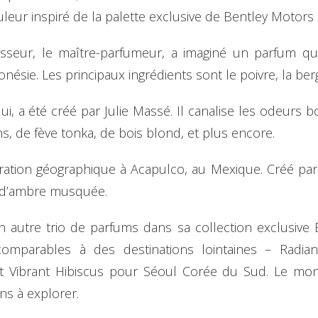
eur inspiré de la palette exclusive de Bentley Motors
sseur, le maître-parfumeur, a imaginé un parfum qui
onésie. Les principaux ingrédients sont le poivre, la be
lui, a été créé par Julie Massé. Il canalise les odeurs 
s, de fève tonka, de bois blond, et plus encore.
ration géographique à Acapulco, au Mexique. Créé par M
s d’ambre musquée.
 autre trio de parfums dans sa collection exclusive
comparables à des destinations lointaines – Radi
et Vibrant Hibiscus pour Séoul Corée du Sud. Le mo
ns à explorer.