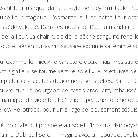
ssant leur marque dans le style Bentley inimitable. P
 une fleur magique : l’osmanthus. Une petite fleur ora
de suède velouté. Dans les notes de tête, la mandarine 
e de la fleur. La chair rubis de la pêche sanguine rend
oux et aérien du jasmin sauvage exprime sa féminité s
ui exprime le mieux le caractère doux mais irrésistib
m signifie « se tourne vers le soleil ». Aux effluves d
ompléter ces facettes doucement sensuelles, Karine Du
s’ouvre sur un bourgeon de cassis croquant, rehaussé
antique de violette et d’héliotrope. Une touche de va
ow Heliotrope, pour un sillage délicieusement séduis
 tropicale qui prospère au soleil, l’hibiscus flamboyan
 Karine Dubreuil Sereni l’imagine avec un bouquet exu