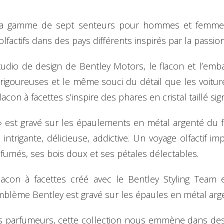
sa gamme de sept senteurs pour hommes et femmes 
lfactifs dans des pays différents inspirés par la passi
studio de design de Bentley Motors, le flacon et l’emb
goureuses et le même souci du détail que les voiture
con à facettes s’inspire des phares en cristal taillé si
» est gravé sur les épaulements en métal argenté du 
 intrigante, délicieuse, addictive. Un voyage olfactif i
fumés, ses bois doux et ses pétales délectables.
con à facettes créé avec le Bentley Styling Team et
emblème Bentley est gravé sur les épaules en métal arg
 parfumeurs, cette collection nous emmène dans des 