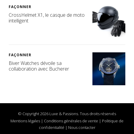
FAÇONNER
CrossHelmet X1, le casque de moto
intelligent
FAÇONNER
Biver Watches dévoile sa
collaboration avec Bucherer
© Copyright 2026 Luxe & Passions. Tous droits réservés
Mentions légales
|
Conditions générales de vente
|
Politique de
confidentialité
|
Nous contacter