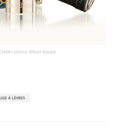
Crédits photos ©Kure Bazaar
UGE À LÈVRES