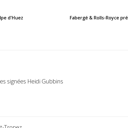
Alpe d'Huez
Fabergé & Rolls-Royce prés
es signées Heidi Gubbins
nt-Tropez