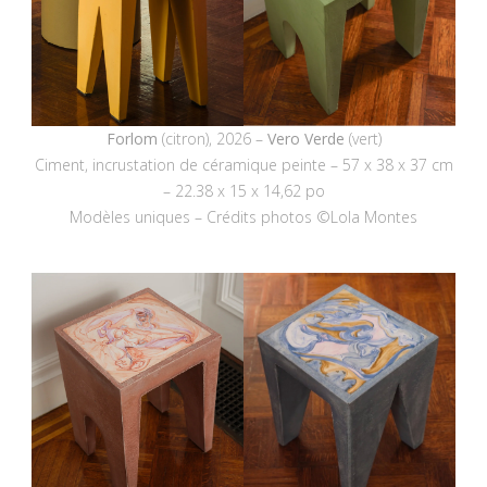
Forlom
(citron), 2026 –
Vero Verde
(vert)
Ciment, incrustation de céramique peinte – 57 x 38 x 37 cm
– 22.38 x 15 x 14,62 po
Modèles uniques – Crédits photos ©Lola Montes