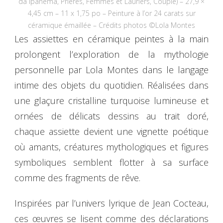
da Ipanema, Prières, Femmes et Lauriers, Couple) – 27,9 ×
4,45 cm – 11 x 1,75 po – Peinture à l’or 24 carats sur
céramique émaillée – Crédits photos ©Lola Montes
Les assiettes en céramique peintes à la main
prolongent l’exploration de la mythologie
personnelle par Lola Montes dans le langage
intime des objets du quotidien. Réalisées dans
une glaçure cristalline turquoise lumineuse et
ornées de délicats dessins au trait doré,
chaque assiette devient une vignette poétique
où amants, créatures mythologiques et figures
symboliques semblent flotter à sa surface
comme des fragments de rêve.
Inspirées par l’univers lyrique de Jean Cocteau,
ces œuvres se lisent comme des déclarations