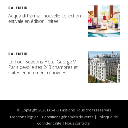
RALENTIR
Acqua di Parma : nouvelle collection
estivale en édition limitée
RALENTIR
Le Four Seasons Hotel George V,
Paris dévoile ses 243 chambres et
suites entièrement rénovées
© Copyright 2026 Luxe & Passions. Tous droits réservés
Mentions légales
|
Conditions générales de vente
|
Politique de
confidentialité
|
Nous contacter