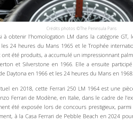
Crédits photos ©The Peninsula Paris
ssi à obtenir l’homologation LM dans la catégorie GT
les 24 heures du Mans 1965 et le Trophée internatio
ont été produits, a accumulé un impressionnant palm
terton et Silverstone en 1966. Elle a ensuite partic
de Daytona en 1966 et les 24 heures du Mans en 1968
tuel en 2018, cette Ferrari 250 LM 1964 est une pièce i
o Ferrari de Modène, en Italie, dans le cadre de l’exp
ment été exposée lors de concours prestigieux, parmi
ment, à la Casa Ferrari de Pebble Beach en 2024 pou