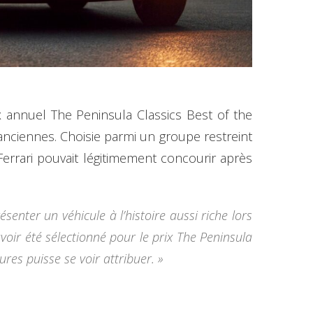
 annuel The Peninsula Classics Best of the
anciennes. Choisie parmi un groupe restreint
Ferrari pouvait légitimement concourir après
senter un véhicule à l’histoire aussi riche lors
oir été sélectionné pour le prix The Peninsula
ures puisse se voir attribuer. »