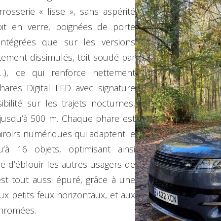
osserie « lisse », sans aspérité
toit en verre, poignées de porte
ntégrées que sur les versions
itement dissimulés, toit soudé par
né…), ce qui renforce nettement
hares Digital LED avec signature
bilité sur les trajets nocturnes,
 jusqu’à 500 m. Chaque phare est
iroirs numériques qui adaptent le
’à 16 objets, optimisant ainsi
que d’éblouir les autres usagers de
 est tout aussi épuré, grâce à une
ux petits feux horizontaux, et aux
hromées.